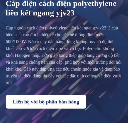
Cáp điện cách điện polyethylene
liên kết ngang yjv23
Cáp nguồn cách điện polyethylene liên kết ngang yjv23 là cáp
hiệu suất cao được thiết kế cho các hệ thống định mức
600/1000V. Nó có dây dẫn bằng đồng không oxy có độ tinh
khiết cao với lớp cách điện xlpe và vỏ bọc Polyolefin không
khói Halogen thấp. Lớp giáp băng thép giúp tăng cường độ bền
và khả năng chống nén của cáp, phù hợp với môi trường đòi hỏi
khắt khe. Cáp này đáp ứng các tiêu chuẩn quốc gia và đảm bảo
truyền tải điện đáng tin cậy với các đặc tính cơ học và điện vượt
trội.
Liên hệ với bộ phận bán hàng