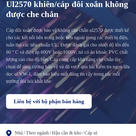
Ul2570 khiên/cáp đôi xoắn không
được che chắn
Cáp đôi xoắn được bảo vệ/không che chắn ul2570 được thiết kế
cho các kết nối bên trong hoặc bên ngoài trong các thiết bị điện,
tuân thủ các tiêu chuẩn UL. Được đánh giá cho nhiệt độ lên đến
80 ° C và điện áp 600V hoặc 1000V, nó có áo khoác PVC chất
lượng cao cho độ bền. Cáp cung cấp khả năng che chắn tùy
chọn để tăng cường bảo vệ và đã vượt qua bài kiểm tra ngọn lửa
dọc ul VW-1, đảm bảo hiệu suất đáng tin cậy trong các môi
trường đòi hỏi khắt khe.
Liên hệ với bộ phận bán hàng
Nhà
Theo ngành
Hậu cần & kho
Cáp ul