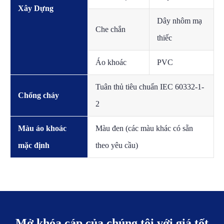
Xây Dựng
Dây nhôm mạ
Che chắn
thiếc
Áo khoác
PVC
Tuân thủ tiêu chuẩn IEC 60332-1-
Chống cháy
2
Màu áo khoác
Màu đen (các màu khác có sẵn
mặc định
theo yêu cầu)
Mở khóa cáp của chúng tôi với giá tốt