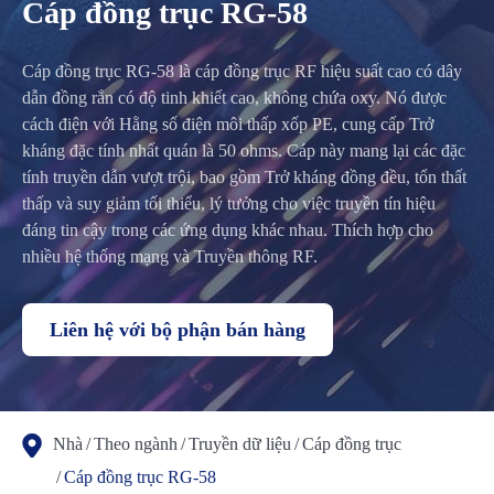
Cáp đồng trục RG-58
Cáp đồng trục RG-58 là cáp đồng trục RF hiệu suất cao có dây
dẫn đồng rắn có độ tinh khiết cao, không chứa oxy. Nó được
cách điện với Hằng số điện môi thấp xốp PE, cung cấp Trở
kháng đặc tính nhất quán là 50 ohms. Cáp này mang lại các đặc
tính truyền dẫn vượt trội, bao gồm Trở kháng đồng đều, tổn thất
thấp và suy giảm tối thiểu, lý tưởng cho việc truyền tín hiệu
đáng tin cậy trong các ứng dụng khác nhau. Thích hợp cho
nhiều hệ thống mạng và Truyền thông RF.
Liên hệ với bộ phận bán hàng
Nhà
Theo ngành
Truyền dữ liệu
Cáp đồng trục
Cáp đồng trục RG-58