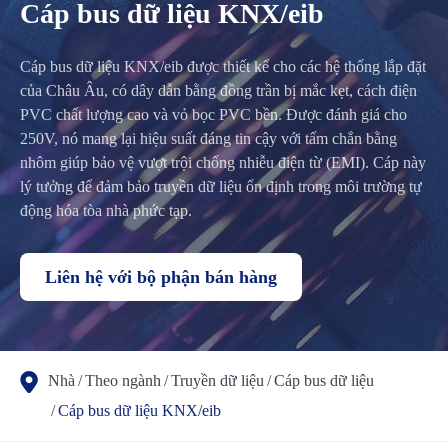
Cáp bus dữ liệu KNX/eib
Cáp bus dữ liệu KNX/eib được thiết kế cho các hệ thống lắp đặt
của Châu Âu, có dây dẫn bằng đồng trần bị mắc kẹt, cách điện
PVC chất lượng cao và vỏ bọc PVC bền. Được đánh giá cho
250V, nó mang lại hiệu suất đáng tin cậy với tấm chắn bằng
nhôm giúp bảo vệ vượt trội chống nhiễu điện từ (EMI). Cáp này
lý tưởng để đảm bảo truyền dữ liệu ổn định trong môi trường tự
động hóa tòa nhà phức tạp.
Liên hệ với bộ phận bán hàng
Nhà
Theo ngành
Truyền dữ liệu
Cáp bus dữ liệu
Cáp bus dữ liệu KNX/eib