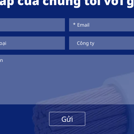
p của chúng tôi với g
Gửi