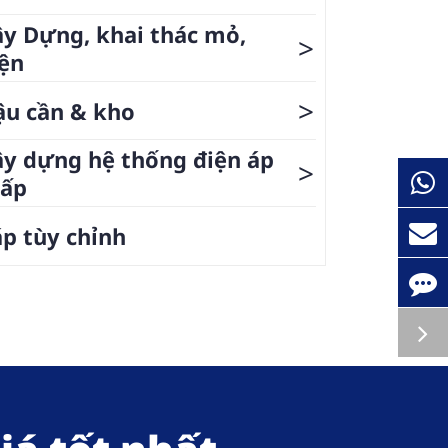
y Dựng, khai thác mỏ,
>
ện
>
ậu cần & kho
y dựng hệ thống điện áp
>
hấp
p tùy chỉnh