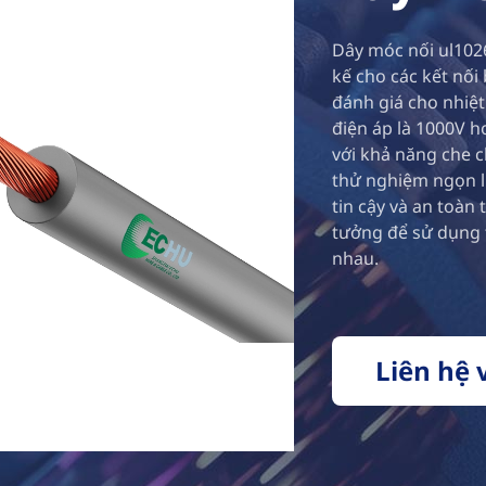
Dây móc nối ul1026
kế cho các kết nối
đánh giá cho nhiệt 
điện áp là 1000V h
với khả năng che 
thử nghiệm ngọn l
tin cậy và an toàn 
tưởng để sử dụng 
nhau.
Liên hệ 