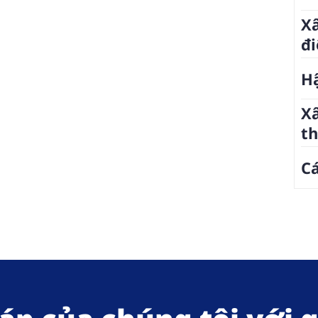
Xâ
đi
H
Xâ
t
Cá