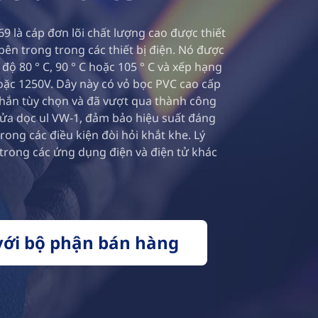
9 là cáp đơn lõi chất lượng cao được thiết
 bên trong trong các thiết bị điện. Nó được
độ 80 ° C, 90 ° C hoặc 105 ° C và xếp hạng
oặc 1250V. Dây này có vỏ bọc PVC cao cấp
chắn tùy chọn và đã vượt qua thành công
ửa dọc ul VW-1, đảm bảo hiệu suất đáng
trong các điều kiện đòi hỏi khắt khe. Lý
trong các ứng dụng điện và điện tử khác
với bộ phận bán hàng