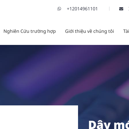
+12014961101
Nghiên Cứu trường hợp
Giới thiệu về chúng tôi
Tà
Dây mó