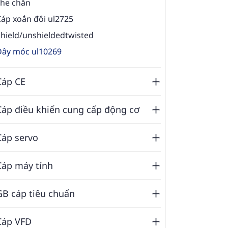
che chắn
áp xoắn đôi ul2725
hield/unshieldedtwisted
Dây móc ul10269
Cáp CE
Cáp điều khiển cung cấp động cơ
Cáp servo
Cáp máy tính
GB cáp tiêu chuẩn
Cáp VFD