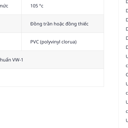
 mức
105 °c
Đồng trần hoặc đồng thiếc
PVC (polyvinyl clorua)
 chuẩn VW-1
C