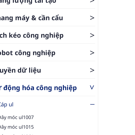
>
hang máy & cần cẩu
>
ch kéo công nghiệp
>
obot công nghiệp
>
uyền dữ liệu
ự động hóa công nghiệp
>
Cáp ul
Dây móc ul1007
Dây móc ul1015