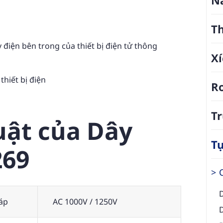
T
điện bên trong của thiết bị điện tử thông
Xí
thiết bị điện
R
Tr
uật của Dây
T
269
áp
AC 1000V / 1250V