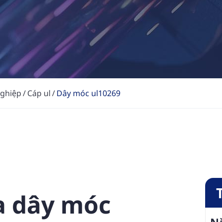
nghiệp
Cáp ul
Dây móc ul10269
a dây móc
Nă