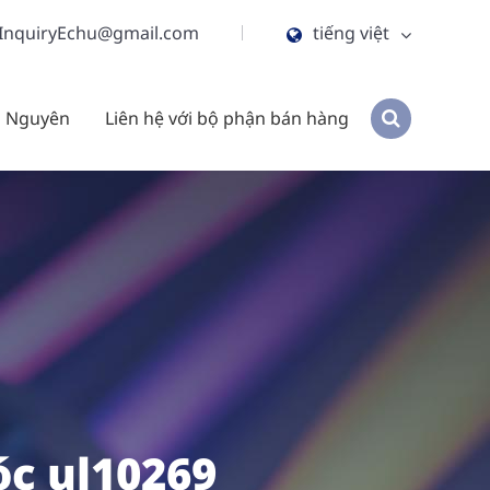
InquiryEchu@gmail.com
tiếng việt
English
i Nguyên
Liên hệ với bộ phận bán hàng
ไทย
tiếng việt
हिंदी
Jawa
c ul10269