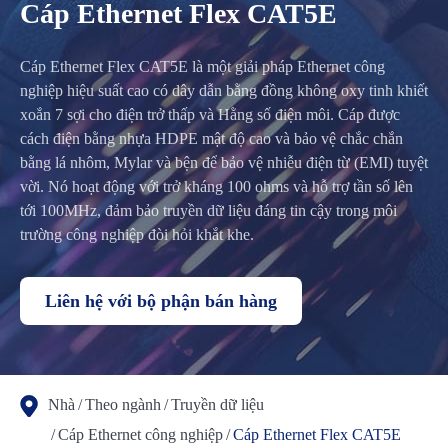
Cáp Ethernet Flex CAT5E
Cáp Ethernet Flex CAT5E là một giải pháp Ethernet công
nghiệp hiệu suất cao có dây dẫn bằng đồng không oxy tinh khiết
xoắn 7 sợi cho điện trở thấp và Hằng số điện môi. Cáp được
cách điện bằng nhựa HDPE mật độ cao và bảo vệ chắc chắn
bằng lá nhôm, Mylar và bện để bảo vệ nhiễu điện từ (EMI) tuyệt
vời. Nó hoạt động với trở kháng 100 ohms và hỗ trợ tần số lên
tới 100MHz, đảm bảo truyền dữ liệu đáng tin cậy trong môi
trường công nghiệp đòi hỏi khắt khe.
Liên hệ với bộ phận bán hàng
Nhà
Theo ngành
Truyền dữ liệu
Cáp Ethernet công nghiệp
Cáp Ethernet Flex CAT5E