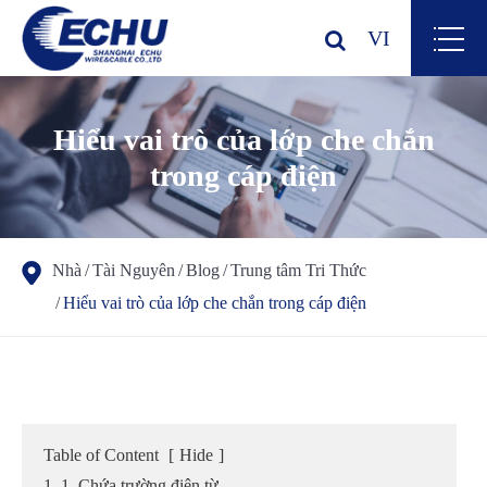
VI
Hiểu vai trò của lớp che chắn
trong cáp điện
Nhà
Tài Nguyên
Blog
Trung tâm Tri Thức
Hiểu vai trò của lớp che chắn trong cáp điện
Table of Content
[
Hide
]
1. 1. Chứa trường điện từ